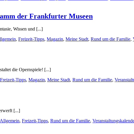
ogramm der Frankfurter Museen
asie, Wissen und [...]
llgemein
,
Freizeit-Tipps
,
Magazin
,
Meine Stadt
,
Rund um die Familie
,
altet die Opernspiele! [...]
Freizeit-Tipps
,
Magazin
,
Meine Stadt
,
Rund um die Familie
,
Veranstal
werft [...]
Allgemein
,
Freizeit-Tipps
,
Rund um die Familie
,
Veranstaltungskalend