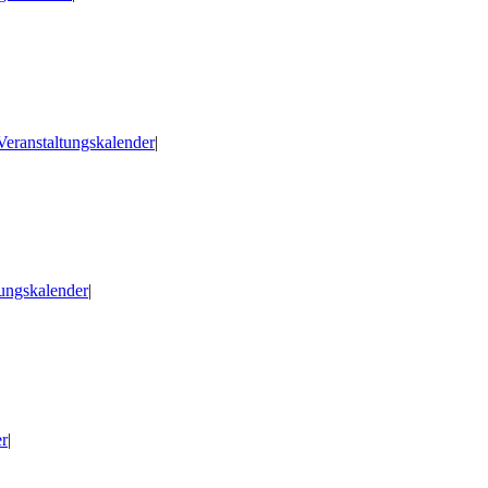
Veranstaltungskalender
|
tungskalender
|
er
|