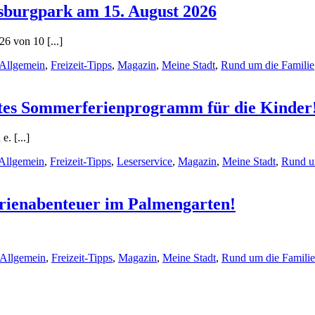
burgpark am 15. August 2026
6 von 10 [...]
Allgemein
,
Freizeit-Tipps
,
Magazin
,
Meine Stadt
,
Rund um die Familie
untes Sommerferienprogramm für die Kinder
. [...]
Allgemein
,
Freizeit-Tipps
,
Leserservice
,
Magazin
,
Meine Stadt
,
Rund u
erienabenteuer im Palmengarten!
Allgemein
,
Freizeit-Tipps
,
Magazin
,
Meine Stadt
,
Rund um die Familie
Impressum
Datenschutz
Kontakt