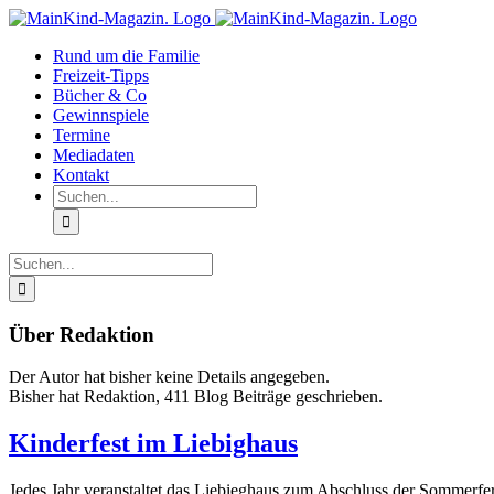
Zum
Facebook
Instagram
Inhalt
Rund um die Familie
springen
Freizeit-Tipps
Bücher & Co
Gewinnspiele
Termine
Mediadaten
Kontakt
Suche
nach:
Suche
nach:
Über
Redaktion
Der Autor hat bisher keine Details angegeben.
Bisher hat Redaktion, 411 Blog Beiträge geschrieben.
Kinderfest im Liebighaus
Jedes Jahr veranstaltet das Liebieghaus zum Abschluss der Sommerferie