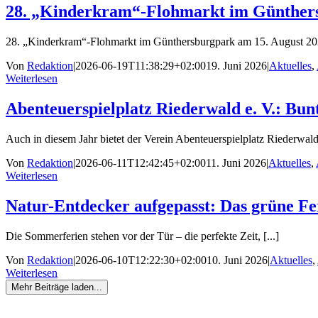
28. „Kinderkram“-Flohmarkt im Günthers
28. „Kinderkram“-Flohmarkt im Günthersburgpark am 15. August 202
Von
Redaktion
|
2026-06-19T11:38:29+02:00
19. Juni 2026
|
Aktuelles
,
Weiterlesen
Abenteuerspielplatz Riederwald e. V.: B
Auch in diesem Jahr bietet der Verein Abenteuerspielplatz Riederwald e
Von
Redaktion
|
2026-06-11T12:42:45+02:00
11. Juni 2026
|
Aktuelles
,
Weiterlesen
Natur-Entdecker aufgepasst: Das grüne F
Die Sommerferien stehen vor der Tür – die perfekte Zeit, [...]
Von
Redaktion
|
2026-06-10T12:22:30+02:00
10. Juni 2026
|
Aktuelles
,
Weiterlesen
Mehr Beiträge laden...