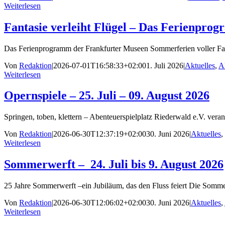
Weiterlesen
Fantasie verleiht Flügel – Das Ferienpr
Das Ferienprogramm der Frankfurter Museen Sommerferien voller Fant
Von
Redaktion
|
2026-07-01T16:58:33+02:00
1. Juli 2026
|
Aktuelles
,
A
Weiterlesen
Opernspiele – 25. Juli – 09. August 2026
Springen, toben, klettern – Abenteuerspielplatz Riederwald e.V. veranst
Von
Redaktion
|
2026-06-30T12:37:19+02:00
30. Juni 2026
|
Aktuelles
,
Weiterlesen
Sommerwerft – 24. Juli bis 9. August 2026
25 Jahre Sommerwerft –ein Jubiläum, das den Fluss feiert Die Sommer
Von
Redaktion
|
2026-06-30T12:06:02+02:00
30. Juni 2026
|
Aktuelles
,
Weiterlesen