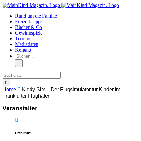
Zum
Facebook
Instagram
Inhalt
Rund um die Familie
springen
Freizeit-Tipps
Bücher & Co
Gewinnspiele
Termine
Mediadaten
Kontakt
Suche
nach:
Suche
nach:
Home
Kiddy-Sim – Der Flugsimulator für Kinder im
Frankfurter Flughafen
Veranstalter
Frankfurt