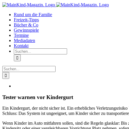
Zum
Facebook
Instagram
Inhalt
Rund um die Familie
springen
Freizeit-Tipps
Bücher & Co
Gewinnspiele
Termine
Mediadaten
Kontakt
Suche
nach:
Suche
nach:
Tester warnen vor Kindergurt
Ein Kindergurt, der nicht sicher ist. Ein erhebliches Verletzungsri
Schluss: Das System ist ungeeignet, um Kinder sicher zu transportiere
Wenn Kinder im Auto mitfahren sollen, sind die Regeln glasklar: Bi
Kindersitz oder einer vergleichbaren Vorrichtung Platz nehmen, sofer