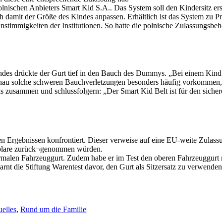
lnischen Anbieters Smart Kid S.A.. Das System soll den Kindersitz er
ch damit der Größe des Kindes anpassen. Erhältlich ist das System zu 
stimmigkeiten der Institutionen. So hatte die polnische Zulassungsbe
des drückte der Gurt tief in den Bauch des Dummys. „Bei einem Kind 
 genau solche schweren Bauchverletzungen besonders häufig vorkommen
nis zusammen und schlussfolgern: „Der Smart Kid Belt ist für den siche
en Ergebnissen konfrontiert. Dieser verweise auf eine EU-weite Zulass
emplare zurück¬genommen würden.
normalen Fahrzeuggurt. Zudem habe er im Test den oberen Fahrzeuggur
rnt die Stiftung Warentest davor, den Gurt als Sitzersatz zu verwenden
elles
,
Rund um die Familie
|