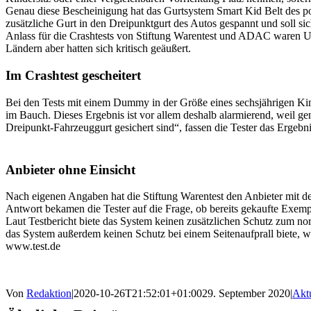
Genau diese Bescheinigung hat das Gurtsystem Smart Kid Belt des po
zusätzliche Gurt in den Dreipunktgurt des Autos gespannt und soll si
Anlass für die Crashtests von Stiftung Warentest und ADAC waren Un
Ländern aber hatten sich kritisch geäußert.
Im Crashtest gescheitert
Bei den Tests mit einem Dummy in der Größe eines sechsjährigen Kin
im Bauch. Dieses Ergebnis ist vor allem deshalb alarmierend, weil
Dreipunkt-Fahrzeuggurt gesichert sind“, fassen die Tester das Ergeb
Anbieter ohne Einsicht
Nach eigenen Angaben hat die Stiftung Warentest den Anbieter mit d
Antwort bekamen die Tester auf die Frage, ob bereits gekaufte Ex
Laut Testbericht biete das System keinen zusätzlichen Schutz zum 
das System außerdem keinen Schutz bei einem Seitenaufprall biete, wa
www.test.de
Von
Redaktion
|
2020-10-26T21:52:01+01:00
29. September 2020
|
Aktu