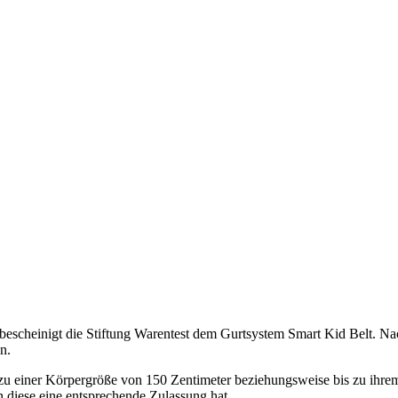
siko bescheinigt die Stiftung Warentest dem Gurtsystem Smart Kid Bel
n.
s zu einer Körpergröße von 150 Zentimeter beziehungsweise bis zu ih
n diese eine entsprechende Zulassung hat.