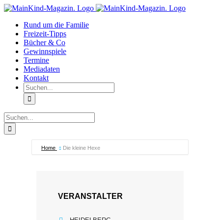
Zum
Facebook
Instagram
Inhalt
Rund um die Familie
springen
Freizeit-Tipps
Bücher & Co
Gewinnspiele
Termine
Mediadaten
Kontakt
Suche
nach:
Suche
nach:
Home
Die kleine Hexe
VERANSTALTER