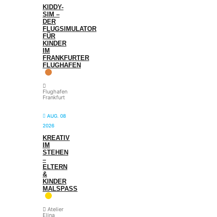
KIDDY-
SIM –
DER
FLUGSIMULATOR
FÜR
KINDER
IM
FRANKFURTER
FLUGHAFEN
Flughafen
Frankfurt
AUG. 08
2026
KREATIV
IM
STEHEN
–
ELTERN
&
KINDER
MALSPASS
Atelier
Elina