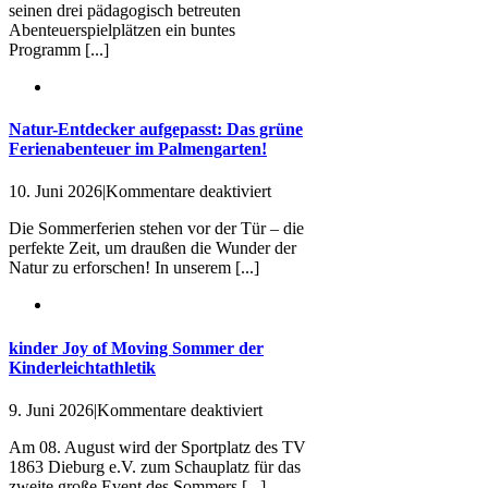
seinen drei pädagogisch betreuten
V.:
Abenteuerspielplätzen ein buntes
Buntes
Programm [...]
Sommerferienprogramm
für
die
Kinder!
Natur-Entdecker aufgepasst: Das grüne
Ferienabenteuer im Palmengarten!
für
10. Juni 2026
|
Kommentare deaktiviert
Natur-
Die Sommerferien stehen vor der Tür – die
Entdecker
perfekte Zeit, um draußen die Wunder der
aufgepasst:
Natur zu erforschen! In unserem [...]
Das
grüne
Ferienabenteuer
im
Palmengarten!
kinder Joy of Moving Sommer der
Kinderleichtathletik
für
9. Juni 2026
|
Kommentare deaktiviert
kinder
Am 08. August wird der Sportplatz des TV
Joy
1863 Dieburg e.V. zum Schauplatz für das
of
zweite große Event des Sommers [...]
Moving