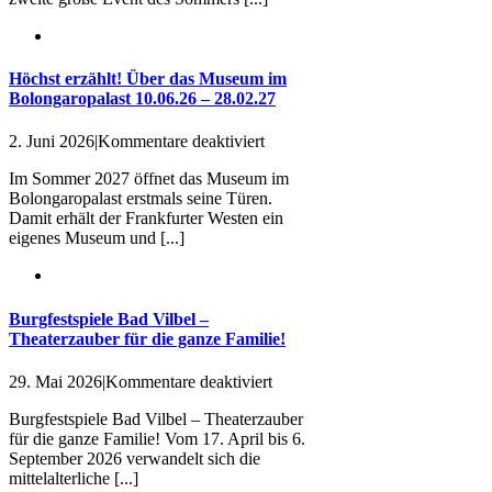
Sommer
der
Kinderleichtathletik
Höchst erzählt! Über das Museum im
Bolongaropalast 10.06.26 – 28.02.27
für
2. Juni 2026
|
Kommentare deaktiviert
Höchst
Im Sommer 2027 öffnet das Museum im
erzählt!
Bolongaropalast erstmals seine Türen.
Über
Damit erhält der Frankfurter Westen ein
das
eigenes Museum und [...]
Museum
im
Bolongaropalast
10.06.26
–
Burgfestspiele Bad Vilbel –
28.02.27
Theaterzauber für die ganze Familie!
für
29. Mai 2026
|
Kommentare deaktiviert
Burgfestspiele
Burgfestspiele Bad Vilbel – Theaterzauber
Bad
für die ganze Familie! Vom 17. April bis 6.
Vilbel
September 2026 verwandelt sich die
–
mittelalterliche [...]
Theaterzauber