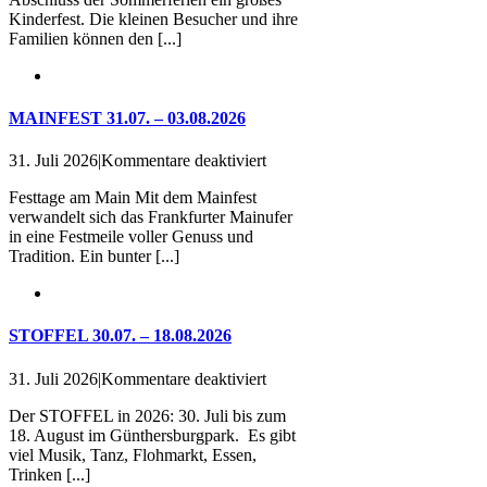
Liebighaus
Kinderfest. Die kleinen Besucher und ihre
Familien können den [...]
MAINFEST 31.07. – 03.08.2026
für
31. Juli 2026
|
Kommentare deaktiviert
MAINFEST
Festtage am Main Mit dem Mainfest
31.07.
verwandelt sich das Frankfurter Mainufer
–
in eine Festmeile voller Genuss und
03.08.2026
Tradition. Ein bunter [...]
STOFFEL 30.07. – 18.08.2026
für
31. Juli 2026
|
Kommentare deaktiviert
STOFFEL
Der STOFFEL in 2026: 30. Juli bis zum
30.07.
18. August im Günthersburgpark. Es gibt
–
viel Musik, Tanz, Flohmarkt, Essen,
18.08.2026
Trinken [...]