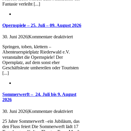
Fantasie verleiht [...]
Ferienprogramm
der
Frankfurter
Museen
Opernspiele – 25. Juli – 09. August 2026
für
30. Juni 2026
|
Kommentare deaktiviert
Opernspiele
Springen, toben, klettern –
–
Abenteuerspielplatz Riederwald e.V.
25.
veranstaltet die Opernspiele! Der
Juli
Opernplatz, auf dem sonst eher
–
Geschäftsleute umhereilen oder Touristen
09.
[...]
August
2026
Sommerwerft – 24. Juli bis 9. August
2026
für
30. Juni 2026
|
Kommentare deaktiviert
Sommerwerft
25 Jahre Sommerwerft –ein Jubiläum, das
–
den Fluss feiert Die Sommerwerft lädt 17
24.