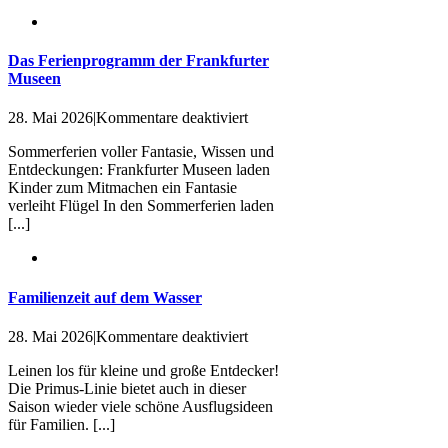
für
die
ganze
Familie!
Das Ferienprogramm der Frankfurter
Museen
für
28. Mai 2026
|
Kommentare deaktiviert
Das
Sommerferien voller Fantasie, Wissen und
Ferienprogramm
Entdeckungen: Frankfurter Museen laden
der
Kinder zum Mitmachen ein Fantasie
Frankfurter
verleiht Flügel In den Sommerferien laden
Museen
[...]
Familienzeit auf dem Wasser
für
28. Mai 2026
|
Kommentare deaktiviert
Familienzeit
Leinen los für kleine und große Entdecker!
auf
Die Primus-Linie bietet auch in dieser
dem
Saison wieder viele schöne Ausflugsideen
Wasser
für Familien. [...]