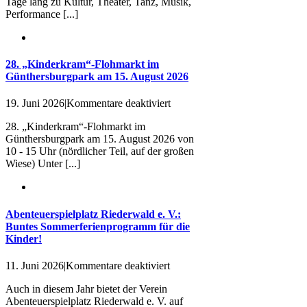
Tage lang zu Kultur, Theater, Tanz, Musik,
Juli
Performance [...]
bis
9.
August
2026
28. „Kinderkram“-Flohmarkt im
Günthersburgpark am 15. August 2026
für
19. Juni 2026
|
Kommentare deaktiviert
28.
28. „Kinderkram“-Flohmarkt im
„Kinderkram“-
Günthersburgpark am 15. August 2026 von
Flohmarkt
10 - 15 Uhr (nördlicher Teil, auf der großen
im
Wiese) Unter [...]
Günthersburgpark
am
15.
August
2026
Abenteuerspielplatz Riederwald e. V.:
Buntes Sommerferienprogramm für die
Kinder!
für
11. Juni 2026
|
Kommentare deaktiviert
Abenteuerspielplatz
Auch in diesem Jahr bietet der Verein
Riederwald
Abenteuerspielplatz Riederwald e. V. auf
e.