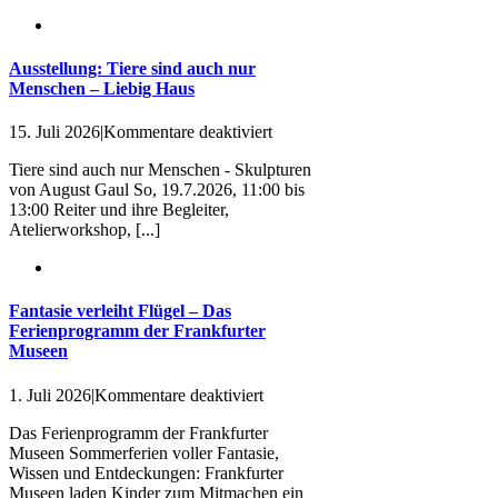
Ausstellung: Tiere sind auch nur
Menschen – Liebig Haus
für
15. Juli 2026
|
Kommentare deaktiviert
Ausstellung:
Tiere sind auch nur Menschen - Skulpturen
Tiere
von August Gaul So, 19.7.2026, 11:00 bis
sind
13:00 Reiter und ihre Begleiter,
auch
Atelierworkshop, [...]
nur
Menschen
–
Liebig
Haus
Fantasie verleiht Flügel – Das
Ferienprogramm der Frankfurter
Museen
für
1. Juli 2026
|
Kommentare deaktiviert
Fantasie
Das Ferienprogramm der Frankfurter
verleiht
Museen Sommerferien voller Fantasie,
Flügel
Wissen und Entdeckungen: Frankfurter
–
Museen laden Kinder zum Mitmachen ein
Das