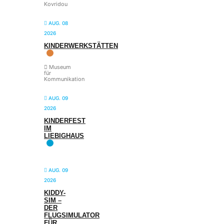
Kovridou
AUG. 08
2026
KINDERWERKSTÄTTEN
Museum
für
Kommunikation
AUG. 09
2026
KINDERFEST
IM
LIEBIGHAUS
AUG. 09
2026
KIDDY-
SIM –
DER
FLUGSIMULATOR
FÜR