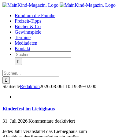
Zum
Facebook
Instagram
Inhalt
Rund um die Familie
springen
Freizeit-Tipps
Bücher & Co
Gewinnspiele
Termine
Mediadaten
Kontakt
Suche
nach:
Suche
nach:
Startseite
Redaktion
2026-08-06T10:19:39+02:00
Kinderfest im Liebighaus
für
31. Juli 2026
|
Kommentare deaktiviert
Kinderfest
Jedes Jahr veranstaltet das Liebieghaus zum
im
Abschluss der Sommerferien ein großes